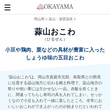
☰
>
>
岡山県
蒜山・湯原温泉
蒜山おこわ
（ひるぜん）
小豆や鶏肉、栗などの具材が豊富に入った
しょうゆ味の五目おこわ
“蒜山おこわ”は、岡山市真庭市北部、鳥取県との県境
に位置する蒜山地方に伝わる郷土料理で、蒜山地方の
祭りや祝い事には欠かせない一品。赤飯を炊くとき
に、間違ってちらし寿司の具を入れてしまい、せっか
くなので小豆も入れて一緒に蒸したところ、非常にお
いしいおこわができ上がったのが始まりだといわれて