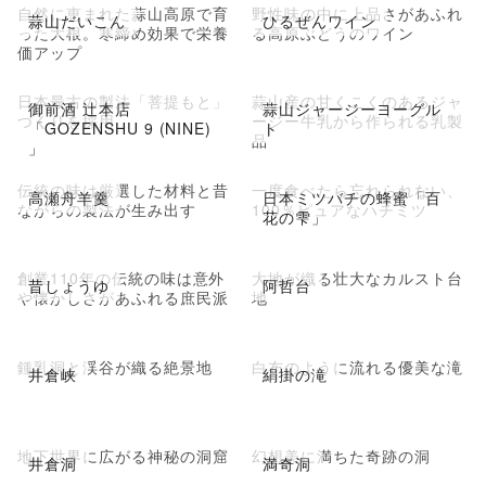
自然に恵まれた蒜山高原で育
野性味の中に上品さがあふれ
蒜山だいこん
ひるぜんワイン
った大根。寒締め効果で栄養
る高原ぶどうのワイン
価アップ
日本最古の製法「菩提もと」
蒜山産の甘くこくのあるジャ
御前酒 辻本店
蒜山ジャージーヨーグル
づくりを採用
ージー牛乳から作られる乳製
「GOZENSHU 9 (NINE)
ト
品
」
伝統の味は厳選した材料と昔
一度食べたら忘れられない、
高瀬舟羊羹
日本ミツバチの蜂蜜「百
ながらの製法が生み出す
100％ピュアなハチミツ
花の雫」
創業110年の伝統の味は意外
大地が織る壮大なカルスト台
昔しょうゆ
阿哲台
や懐かしさがあふれる庶民派
地
鍾乳洞と渓谷が織る絶景地
白布のように流れる優美な滝
井倉峡
絹掛の滝
地下世界に広がる神秘の洞窟
幻想美に満ちた奇跡の洞
井倉洞
満奇洞