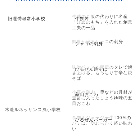
牛丼のご飯の代わりに名産
旧遷喬尋常小学校
牛餅丼
「ひめのもち」を入れた創意
工夫の一品
鮮度が光るシャコの刺身
シャコの刺身
味噌ベースの秘伝のタレで焼
ひるぜん焼そば
き上げる、もっちり甘辛な焼
そば
小豆や鶏肉、栗などの具材が
蒜山おこわ
豊富に入ったしょうゆ味の五
目おこわ
木造ルネッサンス風小学校
食肉用ジャージー牛100％の
ひるぜんバーガー
パテは、やわらかく軽い味わ
い