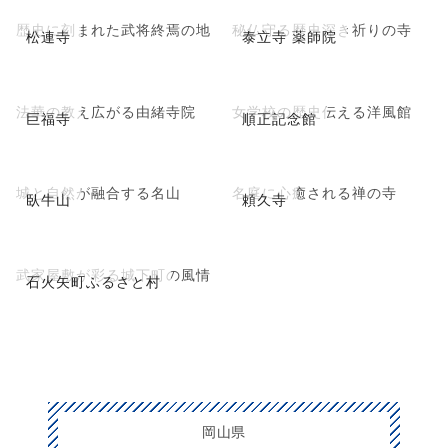
歴史に刻まれた武将終焉の地
秘仏守る歴史深き祈りの寺
松連寺
泰立寺 薬師院
法華の教え広がる由緒寺院
女学校の歴史伝える洋風館
巨福寺
順正記念館
城と自然が融合する名山
名庭に心癒される禅の寺
臥牛山
頼久寺
武家屋敷が彩る城下町の風情
石火矢町ふるさと村
岡山県