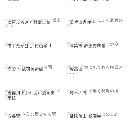
赤銅色の町並みに息づく郷土
ベンガラ繁栄を伝える豪商の
吹屋ふるさと村郷土館
旧片山家住宅
文化
館
夏夜を彩る伝統の盆踊り
歴史建築で学ぶ地域の歩み
備中たかはし 松山踊り
高梁市 郷土資料館
自然と調和する芸術空間
神秘の雲海に包まれる絶景ス
高梁市 成羽美術館
弥高山
ポット
全国でも珍しい漫画専門の美
圧倒的水量が響く秘境の滝
吉備川上ふれあい漫画美
鈴木の滝
術館
術館
偉人の名を刻む歴史ある駅
天狗杉そびえる山上の古刹
方谷駅
補陀落山 祇園寺