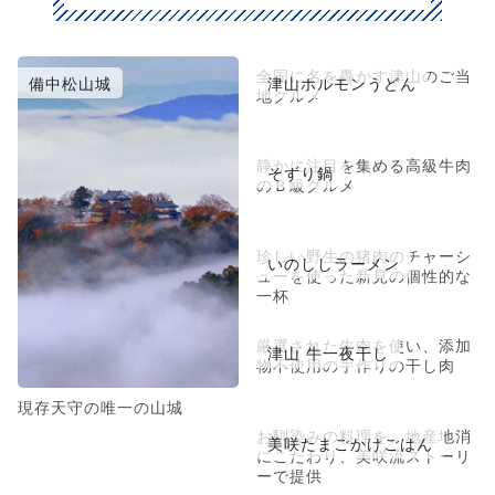
全国に名を轟かす津山のご当
備中松山城
津山ホルモンうどん
地グルメ
静かに注目を集める高級牛肉
そずり鍋
のＢ級グルメ
珍しい野生の猪肉のチャーシ
いのししラーメン
ューを使った新見の個性的な
一杯
厳選された牛肉を使い、添加
津山 牛一夜干し
物不使用の手作りの干し肉
現存天守の唯一の山城
お馴染みの料理を、地産地消
美咲たまごかけごはん
にこだわり、美咲流ストーリ
ーで提供