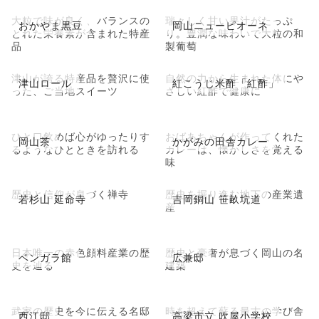
大粒で味が良く、バランスの
瑞々しく甘い果汁がたっぷ
おかやま黒豆
岡山ニューピオーネ
とれた栄養素が含まれた特産
り。豊潤な味わいで大粒の和
品
製葡萄
津山が誇る特産品を贅沢に使
自然の力から生まれた体にや
津山ロール
紅こうじ米酢「紅酢」
った、ご当地スイーツ
さしい紅酢で健康に
ひと口飲めば心がゆったりす
おばあちゃんが作ってくれた
岡山茶
かがみの田舎カレー
るようなひとときを訪れる
カレーは、懐かしさを覚える
味
歴史と信仰が息づく禅寺
歴史を掘り進む地下の産業遺
若杉山 延命寺
吉岡銅山 笹畝坑道
産
日本唯一の赤色顔料産業の歴
歴史と豪奢が息づく岡山の名
ベンガラ館
広兼邸
史を辿る
建築
武家の歴史を今に伝える名邸
時を超えて蘇る最古の学び舎
西江邸
高梁市立 吹屋小学校