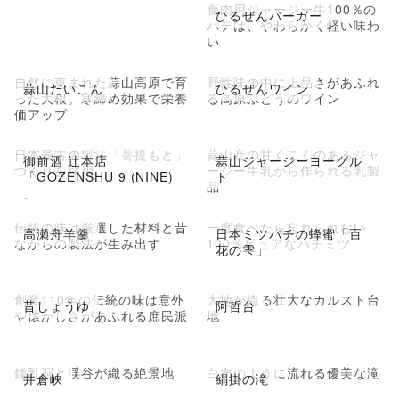
食肉用ジャージー牛100％の
ひるぜんバーガー
パテは、やわらかく軽い味わ
い
自然に恵まれた蒜山高原で育
野性味の中に上品さがあふれ
蒜山だいこん
ひるぜんワイン
った大根。寒締め効果で栄養
る高原ぶどうのワイン
価アップ
日本最古の製法「菩提もと」
蒜山産の甘くこくのあるジャ
御前酒 辻本店
蒜山ジャージーヨーグル
づくりを採用
ージー牛乳から作られる乳製
「GOZENSHU 9 (NINE)
ト
品
」
伝統の味は厳選した材料と昔
一度食べたら忘れられない、
高瀬舟羊羹
日本ミツバチの蜂蜜「百
ながらの製法が生み出す
100％ピュアなハチミツ
花の雫」
創業110年の伝統の味は意外
大地が織る壮大なカルスト台
昔しょうゆ
阿哲台
や懐かしさがあふれる庶民派
地
鍾乳洞と渓谷が織る絶景地
白布のように流れる優美な滝
井倉峡
絹掛の滝