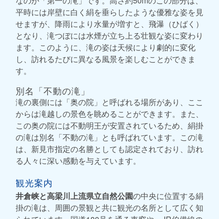
なのが「第一の滝」です。高さ約50mのこの部分は、
平時には岸壁に白く絹を垂らしたような優雅な姿を見
せますが、降雨により水量が増すと、飛瀑（ひばく）
となり、滝つぼには水煙が立ち上る壮観な姿に変わり
ます。このように、滝の姿は天候により劇的に変化
し、訪れるたびに異なる風景を楽しむことができま
す。
別名「不動の滝」
滝の裏側には「奥の院」と呼ばれる場所があり、ここ
からは滝越しの景色を眺めることができます。また、
この奥の院には不動明王が安置されているため、絹掛
の滝は別名「不動の滝」とも呼ばれています。この滝
は、新見市指定の名勝としても認定されており、訪れ
る人々に深い感動を与えています。
観光案内
井倉峡と高梁川上流県立自然公園
の中央に位置する絹
掛の滝は、周囲の景観と共に観光の名所として広く知