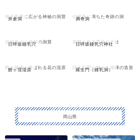
地下世界に広がる神秘の洞窟
幻想美に満ちた奇跡の洞
井倉洞
満奇洞
信仰息づく神秘の洞窟
洞窟を祀る霊地の古社
日咩坂鐘乳穴
日咩坂鐘乳穴神社
西の尾瀬と呼ばれる花の湿原
巨大石門が魅せる地球の造形
鯉ヶ窪湿原
羅生門（鍾乳洞）
岡山県