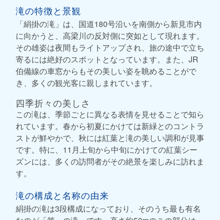
滝の特徴と景観
「絹掛の滝」は、国道180号沿いを南側から新見市内
に向かうと、高梁川の反対側に突如として現れます。
その雄姿は夜間もライトアップされ、旅の途中で立ち
寄るには絶好のスポットとなっています。また、JR
伯備線の車窓からもその美しい姿を眺めることがで
き、多くの観光客に親しまれています。
四季折々の美しさ
この滝は、季節ごとに異なる表情を見せることで知ら
れています。春から初夏にかけては新緑とのコントラ
ストが鮮やかで、秋には紅葉と滝の美しい調和が見事
です。特に、11月上旬から中旬にかけての紅葉シー
ズンには、多くの訪問者がその絶景を楽しみに訪れま
す。
滝の構成と名称の由来
絹掛の滝は3段構成になっており、そのうち最も有名