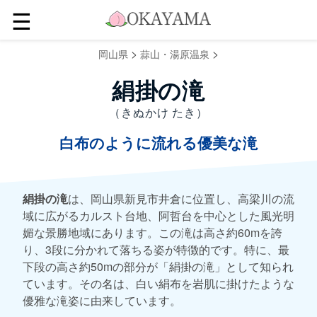
☰
>
>
岡山県
蒜山・湯原温泉
絹掛の滝
（きぬかけ たき）
白布のように流れる優美な滝
絹掛の滝
は、岡山県新見市井倉に位置し、高梁川の流
域に広がるカルスト台地、阿哲台を中心とした風光明
媚な景勝地域にあります。この滝は高さ約60mを誇
り、3段に分かれて落ちる姿が特徴的です。特に、最
下段の高さ約50mの部分が「絹掛の滝」として知られ
ています。その名は、白い絹布を岩肌に掛けたような
優雅な滝姿に由来しています。