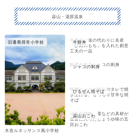
蒜山・湯原温泉
牛丼のご飯の代わりに名産
旧遷喬尋常小学校
牛餅丼
「ひめのもち」を入れた創意
工夫の一品
鮮度が光るシャコの刺身
シャコの刺身
味噌ベースの秘伝のタレで焼
ひるぜん焼そば
き上げる、もっちり甘辛な焼
そば
小豆や鶏肉、栗などの具材が
蒜山おこわ
豊富に入ったしょうゆ味の五
目おこわ
木造ルネッサンス風小学校