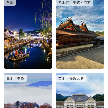
倉敷
岡山市・牛窓・備前
津山・美作
蒜山・湯原温泉