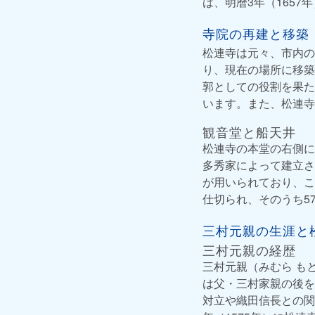
は、明暦3年（165
寺院の再建と移築
松連寺は元々、市内の
り、現在の場所に移築
郭としての役割を果た
います。また、松連寺
観音堂と船天井
松連寺の本堂の右側に
多秀家によって建立さ
が用いられており、こ
仕切られ、そのうち5
三村元親の生涯と
三村元親の経歴
三村元親（みむら も
は父・三村家親の後を
対立や織田信長との関