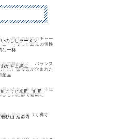
珍しい野生の猪肉のチャー
いのししラーメン
シューを使った新見の個性
的な一杯
大粒で味が良く、バランス
おかやま黒豆
のとれた栄養素が含まれた
特産品
自然の力から生まれた体に
紅こうじ米酢「紅酢」
やさしい紅酢で健康に
歴史と信仰が息づく禅寺
若杉山 延命寺