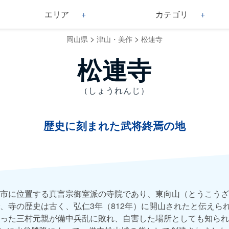
エリア
カテゴリ
>
>
岡山県
津山・美作
松連寺
松連寺
（しょうれんじ）
歴史に刻まれた武将終焉の地
市に位置する真言宗御室派の寺院であり、東向山（とうこうざ
、寺の歴史は古く、弘仁3年（812年）に開山されたと伝えら
った三村元親が備中兵乱に敗れ、自害した場所としても知られ