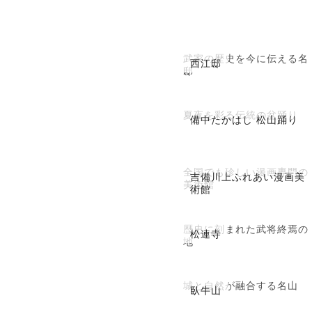
武家の歴史を今に伝える名
西江邸
邸
夏夜を彩る伝統の盆踊り
備中たかはし 松山踊り
全国でも珍しい漫画専門の
吉備川上ふれあい漫画美
美術館
術館
歴史に刻まれた武将終焉の
松連寺
地
城と自然が融合する名山
臥牛山