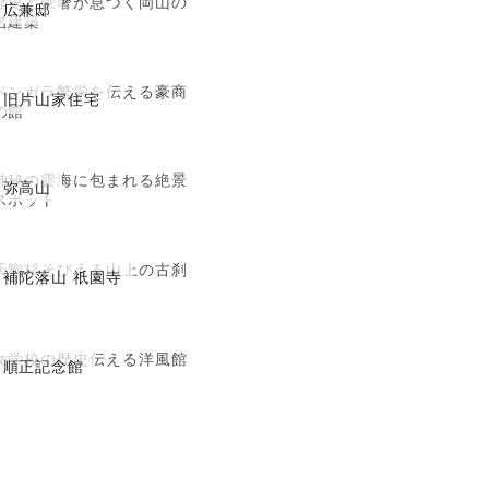
歴史と豪奢が息づく岡山の
広兼邸
名建築
ベンガラ繁栄を伝える豪商
旧片山家住宅
の館
神秘の雲海に包まれる絶景
弥高山
スポット
天狗杉そびえる山上の古刹
補陀落山 祇園寺
女学校の歴史伝える洋風館
順正記念館