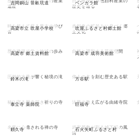
歴史を掘り進む地下の産業
日本唯一の赤色顔料産業の
吉岡銅山 笹畝坑道
ベンガラ館
遺産
歴史を辿る
時を超えて蘇る最古の学び
赤銅色の町並みに息づく郷
高梁市立 吹屋小学校
吹屋ふるさと村郷土館
舎
土文化
歴史建築で学ぶ地域の歩み
自然と調和する芸術空間
高梁市 郷土資料館
高梁市 成羽美術館
圧倒的水量が響く秘境の滝
偉人の名を刻む歴史ある駅
鈴木の滝
方谷駅
秘仏守る歴史深き祈りの寺
法華の教え広がる由緒寺院
泰立寺 薬師院
巨福寺
名庭に心癒される禅の寺
武家屋敷が彩る城下町の風
頼久寺
石火矢町ふるさと村
情