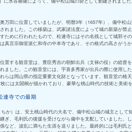
7年）に水谷勝隆によって、備中松山城の砦として創建されました
奥万田に位置していましたが、明暦3年（1657年）、備中松
されました。この移築は、武家諸法度によって城の新築が禁止
すために行われたもので、松連寺にはその名残として城郭その
は真言宗御室派仁和寺の中本寺であり、その格式の高さがうか
位置する観音堂は、豊臣秀吉の朝鮮出兵（文禄の役）の総督を
れました。この観音堂には、宇喜多秀家が出兵の際に使用した
れらは岡山県の指定重要文化財となっています。観音堂の格天
7枚には太閤桐が描かれており、豪華な桃山時代の技術と美術
松連寺での最期
とちか）は、安土桃山時代の大名で、備中松山城の城主として
継ぎ、毛利氏の後援を受けながら備中を支配していました。し
係など、波乱に満ちた生涯を送りました。最終的には毛利氏と