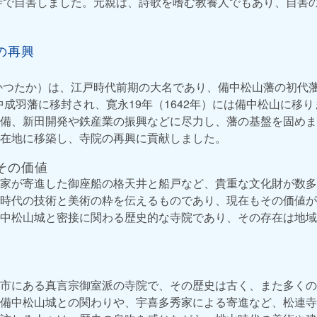
連寺で自害しました。元親は、詩歌を嗜む教養人でもあり、自害
の再興
かつたか）は、江戸時代前期の大名であり、備中松山藩の初代
備中成羽藩に移封され、寛永19年（1642年）には備中松山に移
備、新田開発や鉄産業の振興などに尽力し、藩の基盤を固めまし
在地に移築し、寺院の再興に貢献しました。
その価値
家が寄進した御座船の格天井と船戸など、貴重な文化財が数多
時代の技術と美術の粋を伝えるものであり、現在もその価値が
中松山城と密接に関わる歴史的な寺院であり、その存在は地域
市にある真言宗御室派の寺院で、その歴史は古く、また多くの
備中松山城との関わりや、宇喜多秀家による寄進など、松連寺