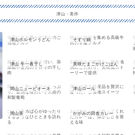
津山・美作
全国に名を轟かす津山のご
静かに注目を集める高級牛
津山ホルモンうどん
そずり鍋
当地グルメ
肉のＢ級グルメ
厳選された牛肉を使い、添
お馴染みの料理を、地産地
津山 牛一夜干し
美咲たまごかけごはん
加物不使用の手作りの干し
消にこだわり、美咲流スト
肉
ーリーで提供
瑞々しく甘い果汁がたっぷ
津山が誇る特産品を贅沢に
岡山ニューピオーネ
津山ロール
り。豊潤な味わいで大粒の
使った、ご当地スイーツ
和製葡萄
ひと口飲めば心がゆったり
おばあちゃんが作ってくれ
岡山茶
かがみの田舎カレー
するようなひとときを訪れ
たカレーは、懐かしさを覚
る
える味