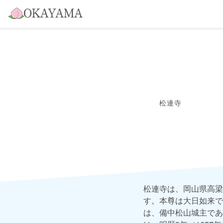
松連寺
松連寺は、岡山県高梁
す。本尊は大日如来で
は、備中松山城主であ