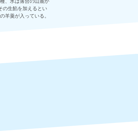
種、水は落合の山麓か
その生餡を加えるとい
の羊羹が入っている。