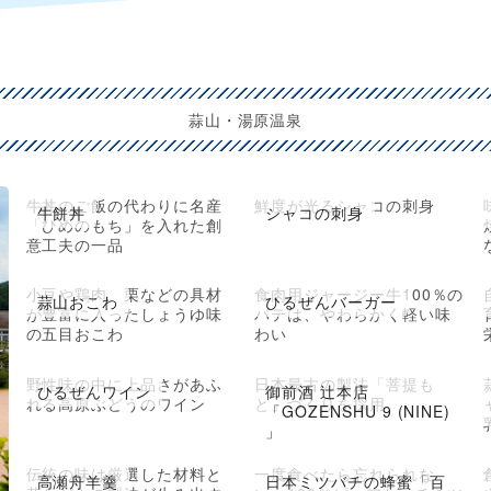
蒜山・湯原温泉
牛丼のご飯の代わりに名産
鮮度が光るシャコの刺身
牛餅丼
シャコの刺身
「ひめのもち」を入れた創
意工夫の一品
小豆や鶏肉、栗などの具材
食肉用ジャージー牛100％の
蒜山おこわ
ひるぜんバーガー
が豊富に入ったしょうゆ味
パテは、やわらかく軽い味
の五目おこわ
わい
野性味の中に上品さがあふ
日本最古の製法「菩提も
ひるぜんワイン
御前酒 辻本店
れる高原ぶどうのワイン
と」づくりを採用
「GOZENSHU 9 (NINE)
」
伝統の味は厳選した材料と
一度食べたら忘れられな
高瀬舟羊羹
日本ミツバチの蜂蜜「百