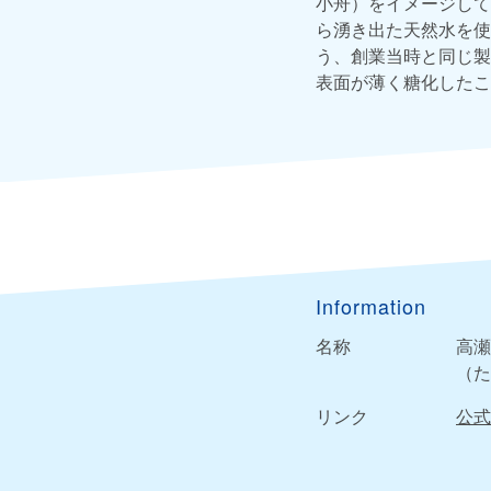
小舟）をイメージして
ら湧き出た天然水を使
う、創業当時と同じ製
表面が薄く糖化したこ
Information
名称
高瀬
（た
リンク
公式