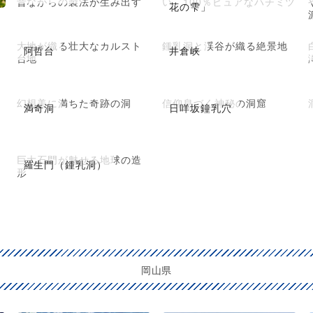
昔ながらの製法が生み出す
い、100％ピュアなハチミツ
花の雫」
大地が織る壮大なカルスト
鍾乳洞と渓谷が織る絶景地
阿哲台
井倉峡
台地
幻想美に満ちた奇跡の洞
信仰息づく神秘の洞窟
満奇洞
日咩坂鐘乳穴
巨大石門が魅せる地球の造
羅生門（鍾乳洞）
形
岡山県