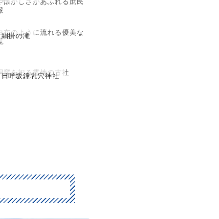
や懐かしさがあふれる庶民
派
白布のように流れる優美な
絹掛の滝
滝
洞窟を祀る霊地の古社
日咩坂鐘乳穴神社