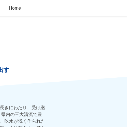
Home
出す
う長きにわたり、受け継
、県内の三大清流で豊
、吃水が浅く作られた