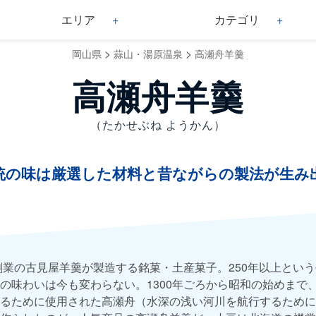
エリア
カテゴリ
>
>
岡山県
蒜山・湯原温泉
高瀬舟羊羹
高瀬舟羊羹
（たかせぶね ようかん）
統の味は厳選した材料と昔ながらの製法が生み
）創業の古見屋羊羹が製造する銘菓・土産菓子。250年以上とい
の味わいは今も変わらない。1300年ごろから昭和の始めまで
るために使用された高瀬舟（水深の浅い河川を航行するために