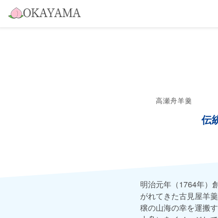
高瀬舟羊羹
伝
明治元年（1764年
がれてきた古見屋羊羹
穣の山海の幸を運搬す