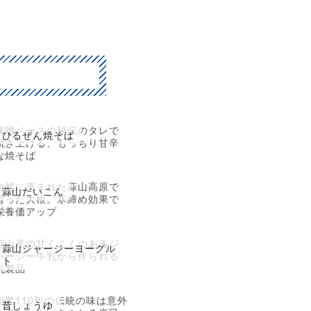
味噌ベースの秘伝のタレで
ひるぜん焼そば
焼き上げる、もっちり甘辛
な焼そば
自然に恵まれた蒜山高原で
蒜山だいこん
育った大根。寒締め効果で
栄養価アップ
蒜山産の甘くこくのあるジ
蒜山ジャージーヨーグル
ャージー牛乳から作られる
ト
乳製品
創業110年の伝統の味は意外
昔しょうゆ