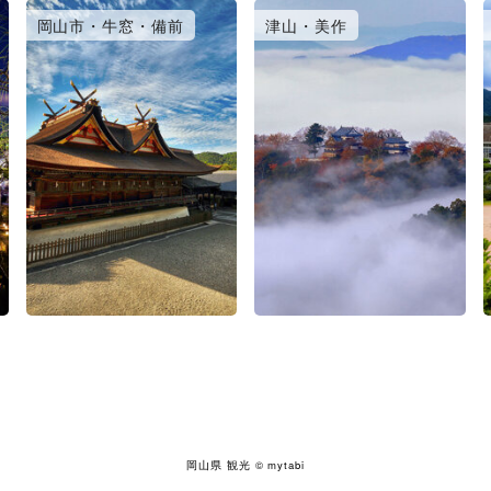
岡山市・牛窓・備前
津山・美作
岡山県 観光
© mytabi