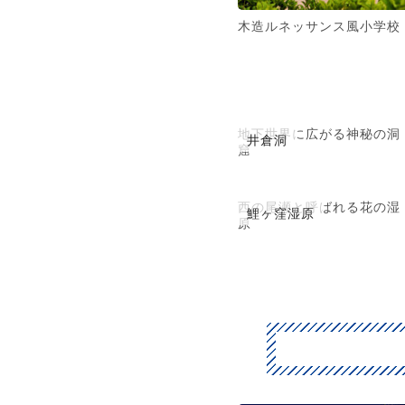
木造ルネッサンス風小学校
地下世界に広がる神秘の洞
井倉洞
窟
西の尾瀬と呼ばれる花の湿
鯉ヶ窪湿原
原