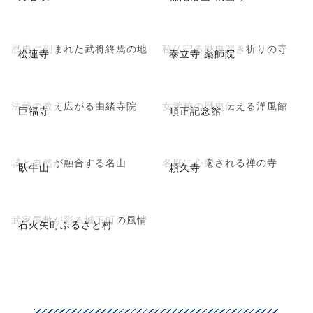
歴史に刻まれた武将終焉の地
秘仏守る歴史深き祈りの寺
松連寺
泰立寺 薬師院
法華の教え広がる由緒寺院
女学校の歴史伝える洋風館
巨福寺
順正記念館
城と自然が融合する名山
名庭に心癒される禅の寺
臥牛山
頼久寺
武家屋敷が彩る城下町の風情
石火矢町ふるさと村