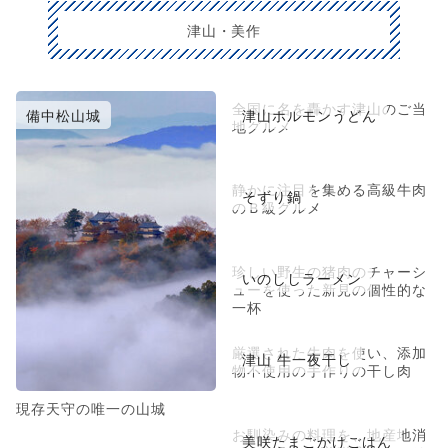
津山・美作
全国に名を轟かす津山のご当
備中松山城
津山ホルモンうどん
地グルメ
静かに注目を集める高級牛肉
そずり鍋
のＢ級グルメ
珍しい野生の猪肉のチャーシ
いのししラーメン
ューを使った新見の個性的な
一杯
厳選された牛肉を使い、添加
津山 牛一夜干し
物不使用の手作りの干し肉
現存天守の唯一の山城
お馴染みの料理を、地産地消
美咲たまごかけごはん