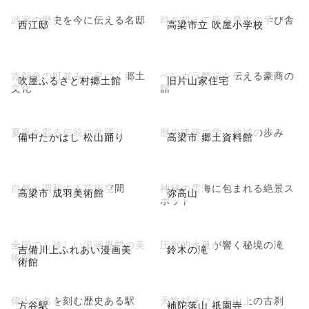
武家の歴史を今に伝える名邸
時を超えて蘇る最古の学び舎
西江邸
高梁市立 吹屋小学校
赤銅色の町並みに息づく郷土
ベンガラ繁栄を伝える豪商の
吹屋ふるさと村郷土館
旧片山家住宅
文化
館
夏夜を彩る伝統の盆踊り
歴史建築で学ぶ地域の歩み
備中たかはし 松山踊り
高梁市 郷土資料館
自然と調和する芸術空間
神秘の雲海に包まれる絶景ス
高梁市 成羽美術館
弥高山
ポット
全国でも珍しい漫画専門の美
圧倒的水量が響く秘境の滝
吉備川上ふれあい漫画美
鈴木の滝
術館
術館
偉人の名を刻む歴史ある駅
天狗杉そびえる山上の古刹
方谷駅
補陀落山 祇園寺