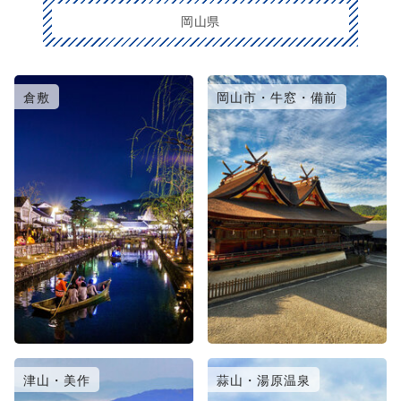
岡山県
倉敷
岡山市・牛窓・備前
津山・美作
蒜山・湯原温泉