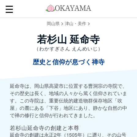
☰
>
>
岡山県
津山・美作
若杉山 延命寺
（わかすぎさん えんめいじ）
歴史と信仰が息づく禅寺
延命寺は、岡山県高梁市に位置する曹洞宗の寺院で、
その歴史は長く、地域の人々から篤く信仰されていま
す。この寺院は、重要伝統的建造物群保存地区「吹
屋」の麓にある「下谷」地区にあり、静かな自然の中
で禅の修行と信仰が行われてきました。
若杉山延命寺の創建と本尊
延命寺の創建は永正2年（1505年）に遡り、その山号