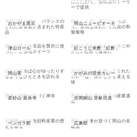
にこだわり、美咲流ストーリ
ーで提供
大粒で味が良く、バランスの
瑞々しく甘い果汁がたっぷ
おかやま黒豆
岡山ニューピオーネ
とれた栄養素が含まれた特産
り。豊潤な味わいで大粒の和
品
製葡萄
津山が誇る特産品を贅沢に使
自然の力から生まれた体にや
津山ロール
紅こうじ米酢「紅酢」
った、ご当地スイーツ
さしい紅酢で健康に
ひと口飲めば心がゆったりす
おばあちゃんが作ってくれた
岡山茶
かがみの田舎カレー
るようなひとときを訪れる
カレーは、懐かしさを覚える
味
歴史と信仰が息づく禅寺
歴史を掘り進む地下の産業遺
若杉山 延命寺
吉岡銅山 笹畝坑道
産
日本唯一の赤色顔料産業の歴
歴史と豪奢が息づく岡山の名
ベンガラ館
広兼邸
史を辿る
建築