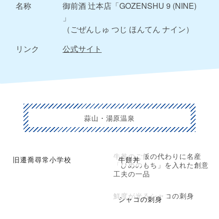
名称
御前酒 辻本店「GOZENSHU 9 (NINE)
」
（ごぜんしゅ つじ ほんてん ナイン）
リンク
公式サイト
蒜山・湯原温泉
牛丼のご飯の代わりに名産
旧遷喬尋常小学校
牛餅丼
「ひめのもち」を入れた創意
工夫の一品
鮮度が光るシャコの刺身
シャコの刺身