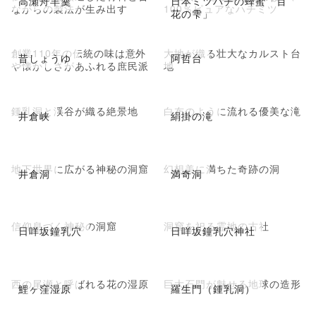
高瀬舟羊羹
日本ミツバチの蜂蜜「百
ながらの製法が生み出す
100％ピュアなハチミツ
花の雫」
創業110年の伝統の味は意外
大地が織る壮大なカルスト台
昔しょうゆ
阿哲台
や懐かしさがあふれる庶民派
地
鍾乳洞と渓谷が織る絶景地
白布のように流れる優美な滝
井倉峡
絹掛の滝
地下世界に広がる神秘の洞窟
幻想美に満ちた奇跡の洞
井倉洞
満奇洞
信仰息づく神秘の洞窟
洞窟を祀る霊地の古社
日咩坂鐘乳穴
日咩坂鐘乳穴神社
西の尾瀬と呼ばれる花の湿原
巨大石門が魅せる地球の造形
鯉ヶ窪湿原
羅生門（鍾乳洞）