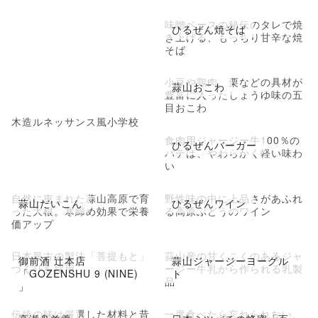
味噌ベースの秘伝のタレで焼
ひるぜん焼そば
き上げる、もっちり甘辛な焼
そば
小豆や鶏肉、栗などの具材が
蒜山おこわ
豊富に入ったしょうゆ味の五
目おこわ
木造ルネッサンス風小学校
食肉用ジャージー牛100％の
ひるぜんバーガー
パテは、やわらかく軽い味わ
い
自然に恵まれた蒜山高原で育
野性味の中に上品さがあふれ
蒜山だいこん
ひるぜんワイン
った大根。寒締め効果で栄養
る高原ぶどうのワイン
価アップ
日本最古の製法「菩提もと」
蒜山産の甘くこくのあるジャ
御前酒 辻本店
蒜山ジャージーヨーグル
づくりを採用
ージー牛乳から作られる乳製
「GOZENSHU 9 (NINE)
ト
品
」
伝統の味は厳選した材料と昔
一度食べたら忘れられない、